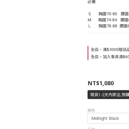
必備
Ｓ      胸圍70-80   腰
M      胸圍74-84   腰
Ｌ      胸圍78-88  腰圍
全店，滿$3000贈
全店，加入會員滿$6000
NT$1,080
現貨1-2天內寄出,預
顏色