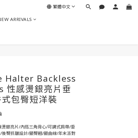
繁體中文
NEW ARRIVALS
立即購買
 Halter Backless
ress 性感燙銀亮片垂
件式包臀短洋裝
綸
緻燙銀亮片/內搭三角背心/可調式肩帶/垂
/後臀抓皺設計/顯臀翹/顯曲線/年末派對