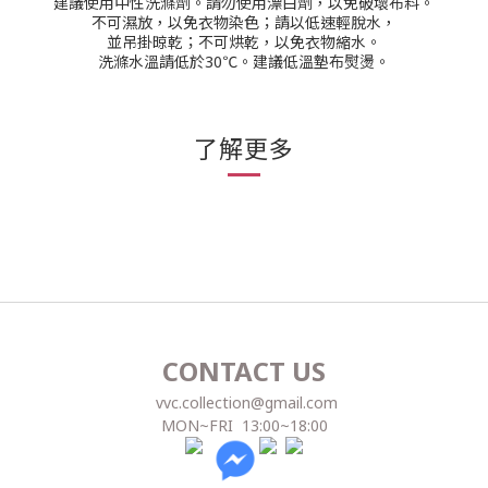
建議使用中性洗滌劑。
請勿使用漂白劑，以免破壞布料。
不可濕放，以免衣物染色；請以低速輕脫水，
並吊掛晾乾；不可烘乾，以免衣物縮水。
洗滌水溫請低於30℃。
建議低溫墊布熨燙。
了解更多
CONTACT US
vvc.collection@gmail.com
MON~FRI 13:00~18:00