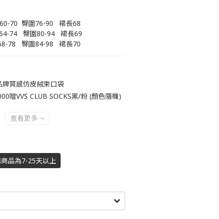
圍60-70  臀圍76-90   裙長68
圍64-74   臀圍80-94   裙長69
68-78   臀圍84-98   裙長70
送品牌質感仿皮絨束口袋
贈VVS CLUB SOCKS黑/粉 (顏色隨機)
查看更多
購商品為7-25天以上