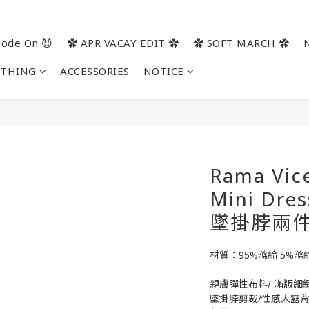
ode On 😈
✿ APR VACAY EDIT ✿
✿ SOFT MARCH ✿
OTHING
ACCESSORIES
NOTICE
Rama Vice
Mini D
墜掛脖兩
材質：95%滌綸 5%滌
親膚彈性布料/ 滿版細
墜掛脖剪裁/性感大露背