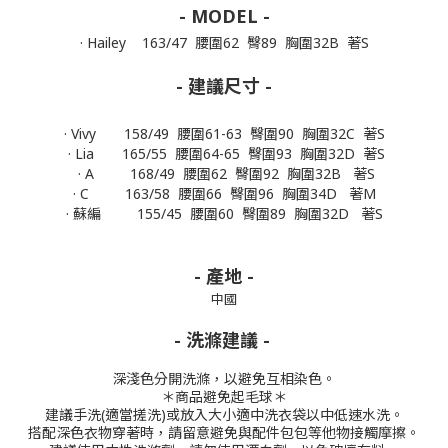
- MODEL -
· Hailey 163/47 腰圍62 臀89 胸圍32B 著S
- 建議尺寸 -
· Vivy 158/49 腰圍61-63 臀圍90 胸圍32C 著S
· Lia 165/55 腰圍64-65 臀圍93 胸圍32D 著S
· A 168/49 腰圍62 臀圍92 胸圍32B 著S
· C 163/58 腰圍66 臀圍96 胸圍34D 著M
· 蘇編 155/45 腰圍60 臀圍89 胸圍32D 著S
- 產地 -
中國
- 洗滌建議 -
深淺色分開洗滌，以避免互相染色。
＊商品避免起毛球＊
建議手洗(適當搓洗)或放入大小適中洗衣袋以中低速水洗。
搭配深色衣物穿著時，請留意避免與配件包包等他物接觸摩擦。