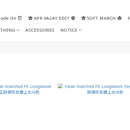
ode On 😈
✿ APR VACAY EDIT ✿
✿ SOFT MARCH ✿
OTHING
ACCESSORIES
NOTICE