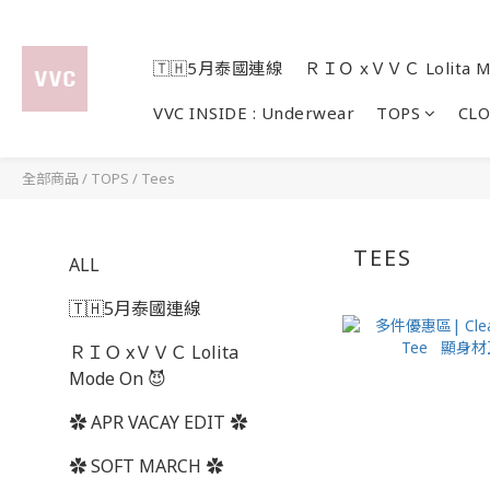
🇹🇭5月泰國連線
ＲＩＯ xＶＶＣ Lolita M
VVC INSIDE : Underwear
TOPS
CL
全部商品
/
TOPS
/
Tees
TEES
ALL
🇹🇭5月泰國連線
ＲＩＯ xＶＶＣ Lolita
Mode On 😈
✿ APR VACAY EDIT ✿
✿ SOFT MARCH ✿