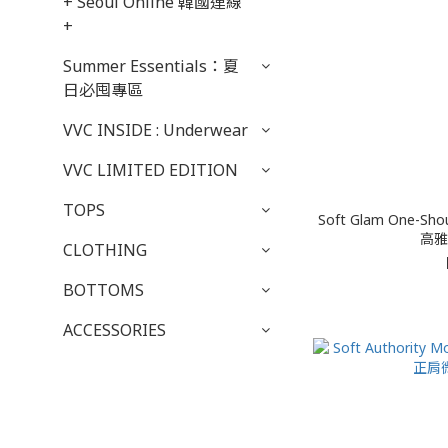
+ Seoul Online 韓國連線
+
Summer Essentials：夏
日必囤專區
VVC INSIDE : Underwear
VVC LIMITED EDITION
TOPS
Soft Glam One-Shou
高雅
CLOTHING
BOTTOMS
ACCESSORIES