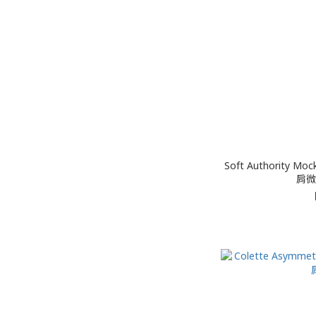
Soft Authority Mock N
肩微