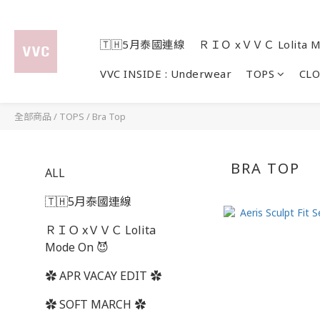
🇹🇭5月泰國連線
ＲＩＯ xＶＶＣ Lolita M
VVC INSIDE : Underwear
TOPS
CL
全部商品
/
TOPS
/
Bra Top
BRA TOP
ALL
🇹🇭5月泰國連線
ＲＩＯ xＶＶＣ Lolita
Mode On 😈
✿ APR VACAY EDIT ✿
✿ SOFT MARCH ✿