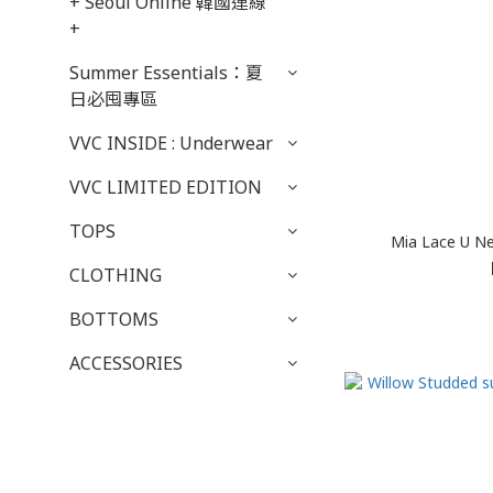
+ Seoul Online 韓國連線
+
Summer Essentials：夏
日必囤專區
VVC INSIDE : Underwear
VVC LIMITED EDITION
TOPS
Mia Lace U 
CLOTHING
BOTTOMS
ACCESSORIES