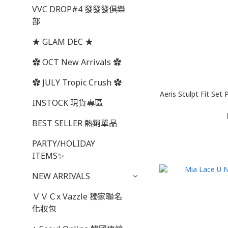
VVC DROP#4 發發發俱樂
部
★ GLAM DEC ★
✿ OCT New Arrivals ✿
✿ JULY Tropic Crush ✿
Aeris Sculpt Fi
INSTOCK 現貨專區
BEST SELLER 熱銷單品
PARTY/HOLIDAY
ITEMS✨
NEW ARRIVALS
ＶＶＣx Vazzle 獨家聯名
化妝包