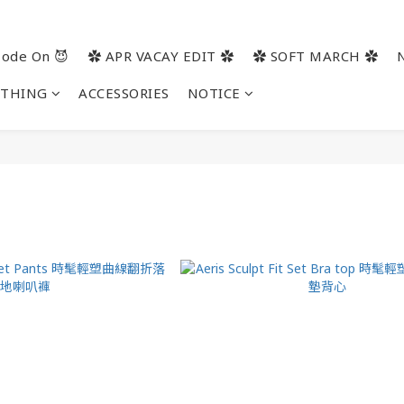
ode On 😈
✿ APR VACAY EDIT ✿
✿ SOFT MARCH ✿
OTHING
ACCESSORIES
NOTICE