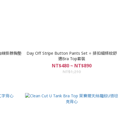
Day Off Stripe Button Pants Set ⭐ 排扣細條紋舒
適Bra Top套裝
NT$480 ~ NT$890
NT$1,210