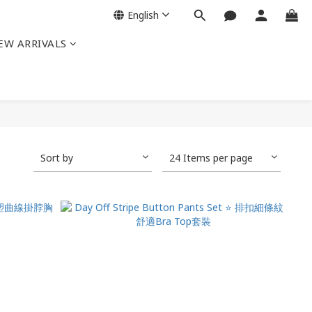
English
EW ARRIVALS
Sort by
24 Items per page