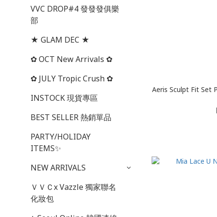
VVC DROP#4 發發發俱樂
部
★ GLAM DEC ★
✿ OCT New Arrivals ✿
✿ JULY Tropic Crush ✿
Aeris Sculpt Fi
INSTOCK 現貨專區
BEST SELLER 熱銷單品
PARTY/HOLIDAY
ITEMS✨
NEW ARRIVALS
ＶＶＣx Vazzle 獨家聯名
化妝包