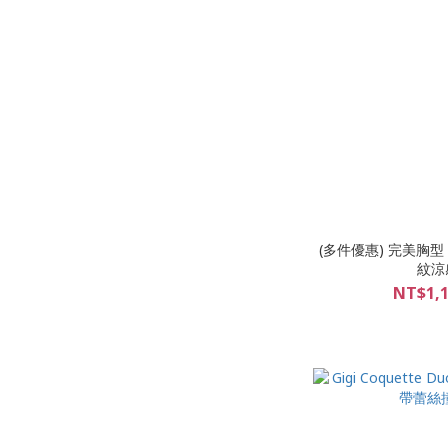
(多件優惠) 完美胸型：El
紋涼感
NT$1,1