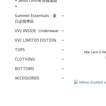
+ Seoul Online 韓國連線
+
Summer Essentials：夏
日必囤專區
VVC INSIDE : Underwear
VVC LIMITED EDITION
TOPS
Mia Lace U 
CLOTHING
BOTTOMS
ACCESSORIES