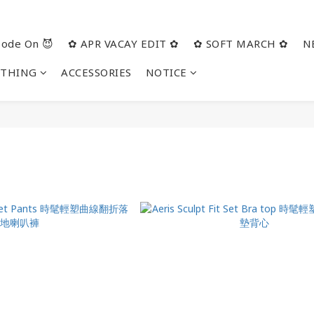
ode On 😈
✿ APR VACAY EDIT ✿
✿ SOFT MARCH ✿
N
OTHING
ACCESSORIES
NOTICE