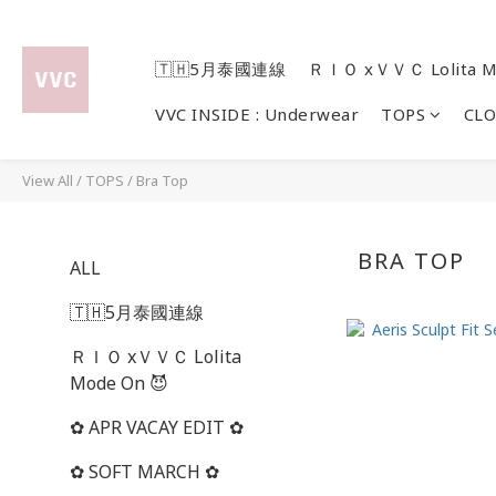
🇹🇭5月泰國連線
ＲＩＯ xＶＶＣ Lolita M
VVC INSIDE : Underwear
TOPS
CL
View All
/
TOPS
/
Bra Top
BRA TOP
ALL
🇹🇭5月泰國連線
ＲＩＯ xＶＶＣ Lolita
Mode On 😈
✿ APR VACAY EDIT ✿
✿ SOFT MARCH ✿