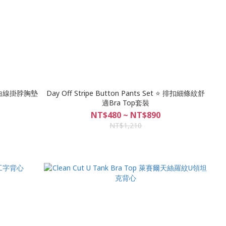
Day Off Stripe Button Pants Set ⭐ 排扣細條紋舒
適Bra Top套裝
NT$480 ~ NT$890
NT$1,210