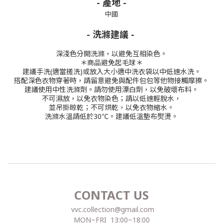
- 產地 -
中國
- 洗滌建議 -
深淺色分開洗滌，以避免互相染色。
＊商品避免起毛球＊
建議手洗(適當搓洗)或放入大小適中洗衣袋以中低速水洗。
搭配深色衣物穿著時，請留意避免與配件包包等他物接觸摩擦。
建議使用中性洗滌劑。
請勿使用漂白劑，以免破壞布料。
不可濕放，以免衣物染色；請以低速輕脫水，
並吊掛晾乾；不可烘乾，以免衣物縮水。
洗滌水溫請低於30℃。
建議低溫墊布熨燙。
CONTACT US
vvc.collection@gmail.com
MON~FRI 13:00~18:00