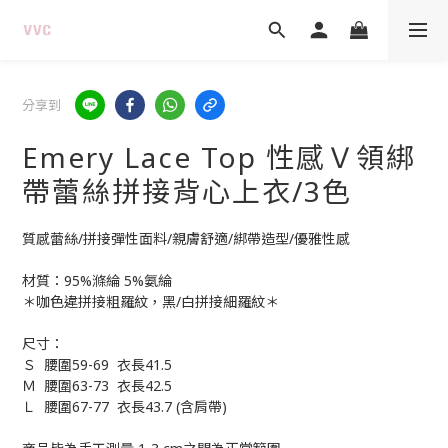
分享到
Emery Lace Top 性感Ｖ領綁
帶蕾絲拼接背心上衣/3色
質感蕾絲/拼接彈性面料/親膚舒適/綁帶造型/優雅性感
材質：95%滌綸 5%氨綸
＊咖色違拼接粗羅紋，黑/白拼接細羅紋＊
尺寸：
Ｓ  腰圍59-69  衣長41.5
Ｍ  腰圍63-73  衣長42.5
Ｌ  腰圍67-77  衣長43.7 (含肩帶)