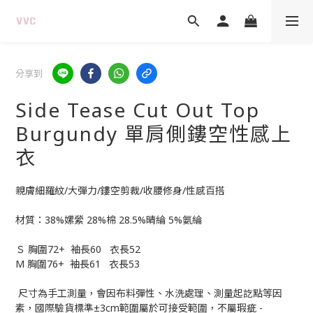
分享到
Side Tease Cut Out Top
Burgundy 單肩側鏤空性感上
衣
親膚細羅紋/大彈力/鏤空剪裁/收腰修身/性感百搭
材質：38%嫘縈 28%棉 28.5%晴綸 5%氨綸
Ｓ 胸圍72+  袖長60   衣長52
M 胸圍76+  袖長61   衣長53
 尺寸為手工測量，會因布料彈性、水洗處理、測量起訖點等因
素，國際驗貨標準±3cm範圍屬於可接受範圍，不屬瑕疵 -