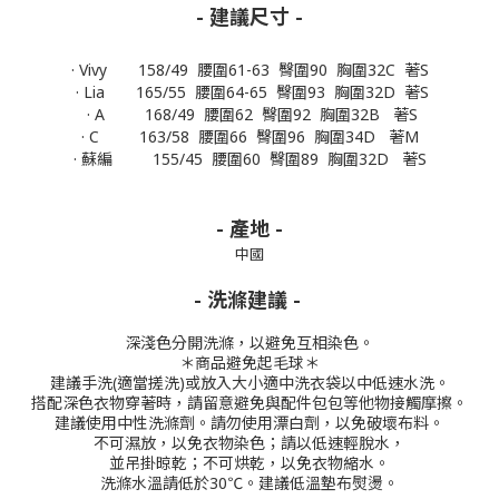
- 建議尺寸 -
· Vivy 158/49 腰圍61-63 臀圍90 胸圍32C 著S
· Lia 165/55 腰圍64-65 臀圍93 胸圍32D 著S
· A 168/49 腰圍62 臀圍92 胸圍32B 著S
· C 163/58 腰圍66 臀圍96 胸圍34D 著M
· 蘇編 155/45 腰圍60 臀圍89 胸圍32D 著S
- 產地 -
中國
- 洗滌建議 -
深淺色分開洗滌，以避免互相染色。
＊商品避免起毛球＊
建議手洗(適當搓洗)或放入大小適中洗衣袋以中低速水洗。
搭配深色衣物穿著時，請留意避免與配件包包等他物接觸摩擦。
建議使用中性洗滌劑。
請勿使用漂白劑，以免破壞布料。
不可濕放，以免衣物染色；請以低速輕脫水，
並吊掛晾乾；不可烘乾，以免衣物縮水。
洗滌水溫請低於30℃。
建議低溫墊布熨燙。