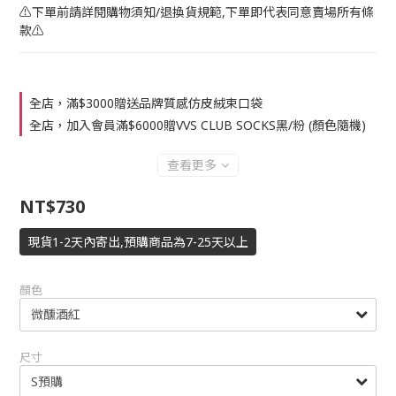
⚠️下單前請詳閱購物須知/退換貨規範,下單即代表同意賣場所有條
款⚠️
全店，滿$3000贈送品牌質感仿皮絨束口袋
全店，加入會員滿$6000贈VVS CLUB SOCKS黑/粉 (顏色隨機)
查看更多
NT$730
現貨1-2天內寄出,預購商品為7-25天以上
顏色
尺寸