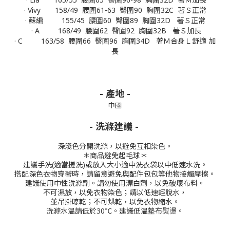
· Vivy 158/49 腰圍61-63 臀圍90 胸圍32C 著Ｓ正常
· 蘇編 155/45 腰圍60 臀圍89 胸圍32D 著Ｓ正常
· A 168/49 腰圍62 臀圍92 胸圍32B 著Ｓ加長
· C 163/58 腰圍66 臀圍96 胸圍34D 著Ｍ合身Ｌ舒適 加
長
- 產地 -
中國
- 洗滌建議 -
深淺色分開洗滌，以避免互相染色。
＊商品避免起毛球＊
建議手洗(適當搓洗)或放入大小適中洗衣袋以中低速水洗。
搭配深色衣物穿著時，請留意避免與配件包包等他物接觸摩擦。
建議使用中性洗滌劑。
請勿使用漂白劑，以免破壞布料。
不可濕放，以免衣物染色；請以低速輕脫水，
並吊掛晾乾；不可烘乾，以免衣物縮水。
洗滌水溫請低於30℃。
建議低溫墊布熨燙。