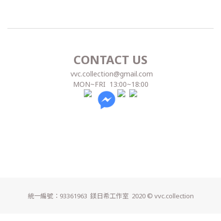
CONTACT US
vvc.collection@gmail.com
MON~FRI 13:00~18:00
統一編號：93361963 鎂日希工作室
2020 © vvc.collection