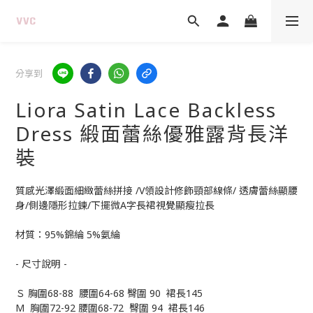
分享到
Liora Satin Lace Backless
Dress 緞面蕾絲優雅露背長洋
裝
質感光澤緞面細緻蕾絲拼接 /V領設計修飾頸部線條/ 透膚蕾絲顯腰
身/側邊隱形拉鍊/下擺微A字長裙視覺顯瘦拉長
材質：95%錦綸 5%氨綸
- 尺寸說明 -
Ｓ 胸圍68-88  腰圍64-68 臀圍 90  裙長145
M  胸圍72-92 腰圍68-72  臀圍 94  裙長146