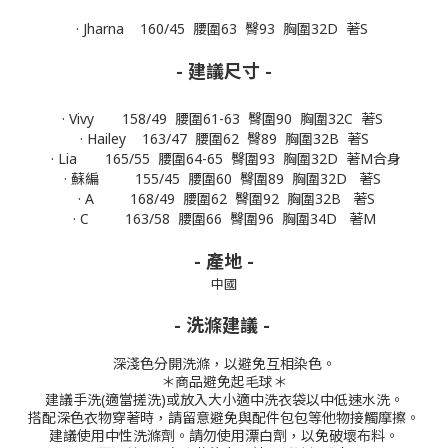
· Jharna 160/45 腰圍63 臀93 胸圍32D 著S
- 建議尺寸 -
· Vivy 158/49 腰圍61-63 臀圍90 胸圍32C 著S
· Hailey 163/47 腰圍62 臀89 胸圍32B 著S
· Lia 165/55 腰圍64-65 臀圍93 胸圍32D 著M合身
· 蘇編 155/45 腰圍60 臀圍89 胸圍32D 著S
· A 168/49 腰圍62 臀圍92 胸圍32B 著S
· C 163/58 腰圍66 臀圍96 胸圍34D 著M
- 產地 -
中國
- 洗滌建議 -
深淺色分開洗滌，以避免互相染色。
＊商品避免起毛球＊
建議手洗(適當搓洗)或放入大小適中洗衣袋以中低速水洗。
搭配深色衣物穿著時，請留意避免與配件包包等他物接觸摩擦。
建議使用中性洗滌劑。
請勿使用漂白劑，以免破壞布料。