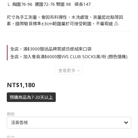
Ｌ 胸圍76-96  腰圍72-76 臀圍 98   裙長147
尺寸為手工測量，會因布料彈性、水洗處理、測量起訖點等因
素，國際驗貨標準±3cm範圍屬於可接受範圍，不屬瑕疵 ⚠️
全店，滿$3000贈送品牌質感仿皮絨束口袋
全店，加入會員滿$6000贈VVS CLUB SOCKS黑/粉 (顏色隨機)
查看更多
NT$1,180
預購商品為7-20天以上
顏色
尺寸