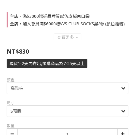
全店，滿$3000贈送品牌質感仿皮絨束口袋
全店，加入會員滿$6000贈VVS CLUB SOCKS黑/粉 (顏色隨機)
查看更多
NT$830
現貨1-2天內寄出,預購商品為7-25天以上
顏色
尺寸
數量