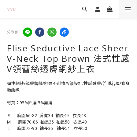
分享到
Elise Seductive Lace Sheer
V-Neck Top Brown 法式性感
V領蕾絲透膚網紗上衣
彈性網紗/親膚蕾絲/舒適不刺癢/V領設計/性感透膚/若隱若現/修身
顯曲線
材質：95%錦綸 5%氨綸
Ｓ     胸圍66-82  肩寬34  袖長49   衣長48
M      胸圍70-86  袖長35  袖長50   衣長49
Ｌ     胸圍72-90  袖長36   袖長51   衣長50