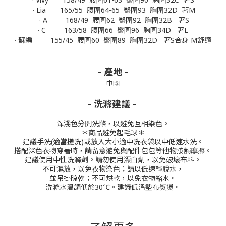
· Lia 165/55 腰圍64-65 臀圍93 胸圍32D 著M
· A 168/49 腰圍62 臀圍92 胸圍32B 著S
· C 163/58 腰圍66 臀圍96 胸圍34D 著L
· 蘇編 155/45 腰圍60 臀圍89 胸圍32D 著S合身 M舒適
- 產地 -
中國
- 洗滌建議 -
深淺色分開洗滌，以避免互相染色。
＊商品避免起毛球＊
建議手洗(適當搓洗)或放入大小適中洗衣袋以中低速水洗。
搭配深色衣物穿著時，請留意避免與配件包包等他物接觸摩擦。
建議使用中性洗滌劑。
請勿使用漂白劑，以免破壞布料。
不可濕放，以免衣物染色；請以低速輕脫水，
並吊掛晾乾；不可烘乾，以免衣物縮水。
洗滌水溫請低於30℃。
建議低溫墊布熨燙。