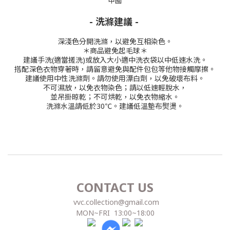
中國
- 洗滌建議 -
深淺色分開洗滌，以避免互相染色。
＊商品避免起毛球＊
建議手洗(適當搓洗)或放入大小適中洗衣袋以中低速水洗。
搭配深色衣物穿著時，請留意避免與配件包包等他物接觸摩擦。
建議使用中性洗滌劑。
請勿使用漂白劑，以免破壞布料。
不可濕放，以免衣物染色；請以低速輕脫水，
並吊掛晾乾；不可烘乾，以免衣物縮水。
洗滌水溫請低於30℃。
建議低溫墊布熨燙。
CONTACT US
vvc.collection@gmail.com
MON~FRI 13:00~18:00