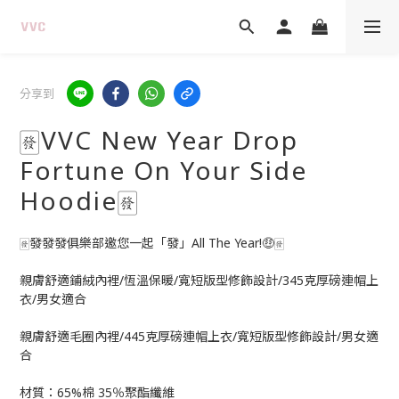
分享到
🀅VVC New Year Drop
Fortune On Your Side
Hoodie🀅
🀅發發發俱樂部邀您一起「發」All The Year!🤑🀅
親膚舒適鋪絨內裡/恆溫保暖/寬短版型修飾設計/345克厚磅連帽上
衣/男女適合
親膚舒適毛圈內裡/445克厚磅連帽上衣/寬短版型修飾設計/男女適
合
材質：65%棉 35％聚酯纖維 