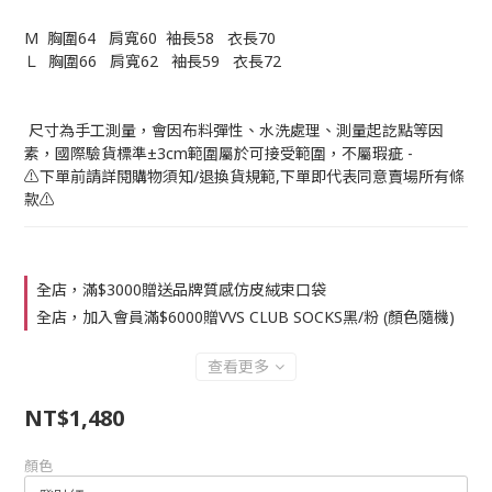
M  胸圍64   肩寬60  袖長58   衣長70
Ｌ  胸圍66   肩寬62   袖長59   衣長72
 尺寸為手工測量，會因布料彈性、水洗處理、測量起訖點等因
素，國際驗貨標準±3cm範圍屬於可接受範圍，不屬瑕疵 -
⚠️下單前請詳閱購物須知/退換貨規範,下單即代表同意賣場所有條
款⚠️
全店，滿$3000贈送品牌質感仿皮絨束口袋
全店，加入會員滿$6000贈VVS CLUB SOCKS黑/粉 (顏色隨機)
查看更多
NT$1,480
顏色