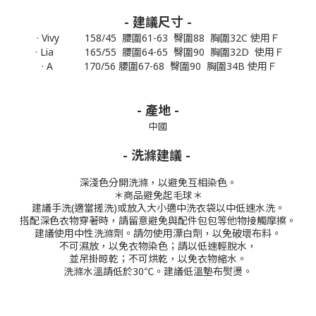
- 建議尺寸 -
· Vivy 158/45 腰圍61-63 臀圍88 胸圍32C 使用Ｆ
· Lia 165/55 腰圍64-65 臀圍90 胸圍32D 使用Ｆ
· A
170/56
腰圍67-68 臀圍90 胸圍34B
使用Ｆ
- 產地 -
中國
- 洗滌建議 -
深淺色分開洗滌，以避免互相染色。
＊商品避免起毛球＊
建議手洗(適當搓洗)或放入大小適中洗衣袋以中低速水洗。
搭配深色衣物穿著時，請留意避免與配件包包等他物接觸摩擦。
建議使用中性洗滌劑。
請勿使用漂白劑，以免破壞布料。
不可濕放，以免衣物染色；請以低速輕脫水，
並吊掛晾乾；不可烘乾，以免衣物縮水。
洗滌水溫請低於30℃。
建議低溫墊布熨燙。