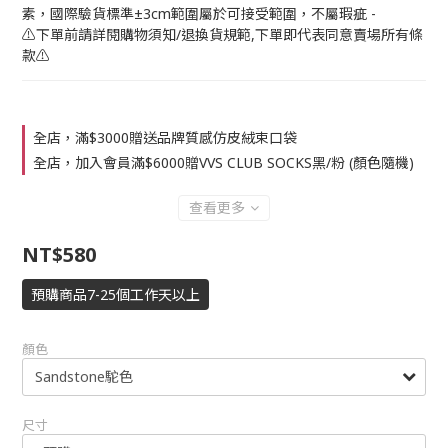
素，國際驗貨標準±3cm範圍屬於可接受範圍，不屬瑕疵 -
⚠️下單前請詳閱購物須知/退換貨規範,下單即代表同意賣場所有條
款⚠️
全店，滿$3000贈送品牌質感仿皮絨束口袋
全店，加入會員滿$6000贈VVS CLUB SOCKS黑/粉 (顏色隨機)
查看更多
NT$580
預購商品7-25個工作天以上
顏色
尺寸