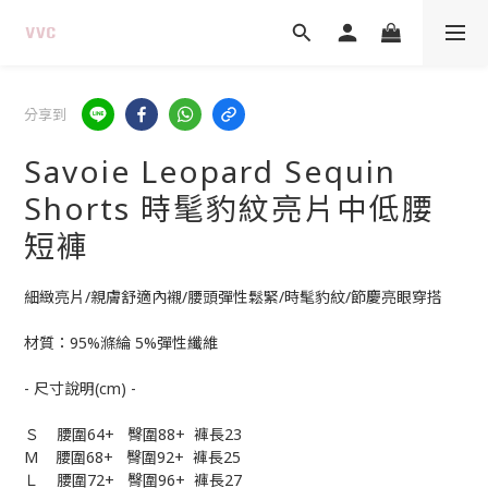
分享到
Savoie Leopard Sequin
Shorts 時髦豹紋亮片中低腰
短褲
細緻亮片/親膚舒適內襯/腰頭彈性鬆緊/時髦豹紋/節慶亮眼穿搭
材質：95%滌綸 5%彈性纖維
- 尺寸說明(cm) -
Ｓ    腰圍64+   臀圍88+  褲長23
M    腰圍68+   臀圍92+  褲長25
Ｌ    腰圍72+   臀圍96+  褲長27