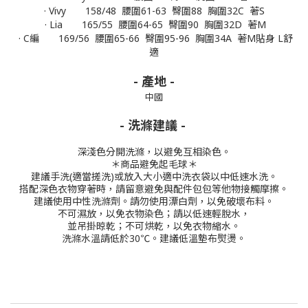
· Vivy 158/48 腰圍61-63 臀圍88 胸圍32C
著S
· Lia 165/55 腰圍64-65 臀圍90 胸圍32D
著M
· C編 169/56 腰圍65-66 臀圍95-96 胸圍34A
著M貼身 L舒
適
- 產地 -
中國
- 洗滌建議 -
深淺色分開洗滌，以避免互相染色。
＊商品避免起毛球＊
建議手洗(適當搓洗)或放入大小適中洗衣袋以中低速水洗。
搭配深色衣物穿著時，請留意避免與配件包包等他物接觸摩擦。
建議使用中性洗滌劑。
請勿使用漂白劑，以免破壞布料。
不可濕放，以免衣物染色；請以低速輕脫水，
並吊掛晾乾；不可烘乾，以免衣物縮水。
洗滌水溫請低於30℃。
建議低溫墊布熨燙。