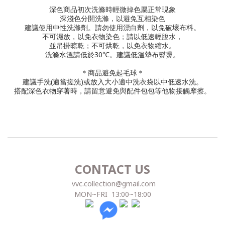
深色商品初次洗滌時輕微掉色屬正常現象
深淺色分開洗滌，以避免互相染色
建議使用中性洗滌劑。
請勿使用漂白劑，以免破壞布料。
不可濕放，以免衣物染色；請以低速輕脫水，
並吊掛晾乾；不可烘乾，以免衣物縮水。
洗滌水溫請低於30℃。
建議低溫墊布熨燙。
＊商品避免起毛球＊
建議手洗(適當搓洗)或放入大小適中洗衣袋以中低速水洗。
搭配深色衣物穿著時，請留意避免與配件包包等他物接觸摩擦。
CONTACT US
vvc.collection@gmail.com
MON~FRI 13:00~18:00