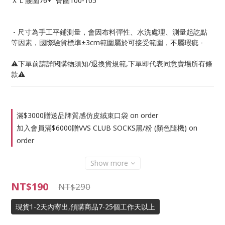
ＸＬ腰圍76+  臀圍100-105
 - 尺寸為手工平鋪測量，會因布料彈性、水洗處理、測量起訖點
等因素，國際驗貨標準±3cm範圍屬於可接受範圍，不屬瑕疵 -
⚠️下單前請詳閱購物須知/退換貨規範,下單即代表同意賣場所有條
款⚠️
滿$3000贈送品牌質感仿皮絨束口袋 on order
加入會員滿$6000贈VVS CLUB SOCKS黑/粉 (顏色隨機) on
order
Show more
NT$190
NT$290
現貨1-2天內寄出,預購商品7-25個工作天以上