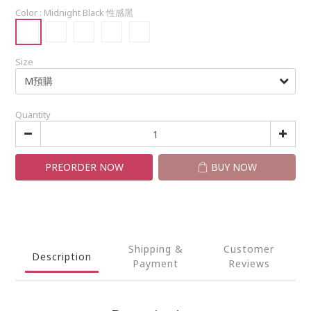
Color
: Midnight Black 性感黑
Size
Quantity
PREORDER NOW
BUY NOW
Shipping &
Customer
Description
Payment
Reviews