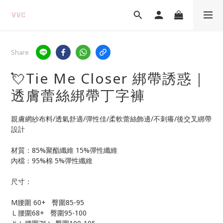
Share
💘Tie Me Closer 綁帶誘惑｜
透膚蕾絲綁帶丁字褲
親膚網紗布料/透氣舒適/彈性佳/柔軟蕾絲飾邊/不刺癢/後交叉綁帶
設計
材質：85%聚酯纖維 15%彈性纖維
內檔：95%棉 5%彈性纖維
尺寸：
M腰圍 60+   臀圍85-95
Ｌ腰圍68+   臀圍95-100