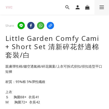
Share
Little Garden Comfy Cami
+ Short Set 清新碎花舒適棉
套裝/白
親膚彈性棉/鏤空透氣棉/碎花圖案/上衣可拆式排扣/排扣造型平口
短褲
材質：95%棉 5%彈性纖維
上衣
Ｓ     胸圍68+  衣長41
M      胸圍72+  衣長42