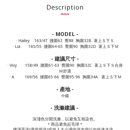
Description
- MODEL -
· Hailey 163/47 腰圍62 臀88 胸圍32B 著上Ｓ下Ｓ
· Lia 165/55 腰圍64-65 臀圍90 胸圍32D 著上Ｓ下Ｍ
- 建議尺寸 -
· Vivy 158/49 腰圍61-63 臀圍90 胸圍32C 著上Ｓ下Ｓ合身
Ｍ舒適
· A 169/56 腰圍65-66 臀圍95-96 胸圍34A 著上Ｓ下Ｍ
- 產地 -
中國
- 洗滌建議 -
深淺色分開洗滌，以避免互相染色。
＊商品避免起毛球＊
建議手洗(適當搓洗)或放入大小適中洗衣袋以中低速水洗。