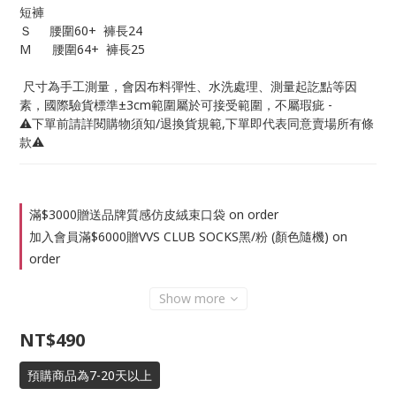
短褲
Ｓ     腰圍60+  褲長24
M      腰圍64+  褲長25
 尺寸為手工測量，會因布料彈性、水洗處理、測量起訖點等因
素，國際驗貨標準±3cm範圍屬於可接受範圍，不屬瑕疵 -
⚠️下單前請詳閱購物須知/退換貨規範,下單即代表同意賣場所有條
款⚠️
滿$3000贈送品牌質感仿皮絨束口袋 on order
加入會員滿$6000贈VVS CLUB SOCKS黑/粉 (顏色隨機) on
order
Show more
NT$490
預購商品為7-20天以上