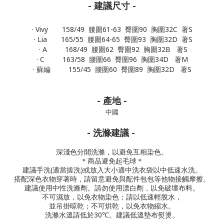
- 建議尺寸 -
· Vivy 158/49 腰圍61-63 臀圍90 胸圍32C 著S
· Lia 165/55 腰圍64-65 臀圍93 胸圍32D 著S
· A 168/49 腰圍62 臀圍92 胸圍32B 著S
· C 163/58 腰圍66 臀圍96 胸圍34D 著M
· 蘇編 155/45 腰圍60 臀圍89 胸圍32D 著S
- 產地 -
中國
- 洗滌建議 -
深淺色分開洗滌，以避免互相染色。
＊商品避免起毛球＊
建議手洗(適當搓洗)或放入大小適中洗衣袋以中低速水洗。
搭配深色衣物穿著時，請留意避免與配件包包等他物接觸摩擦。
建議使用中性洗滌劑。
請勿使用漂白劑，以免破壞布料。
不可濕放，以免衣物染色；請以低速輕脫水，
並吊掛晾乾；不可烘乾，以免衣物縮水。
洗滌水溫請低於30℃。
建議低溫墊布熨燙。