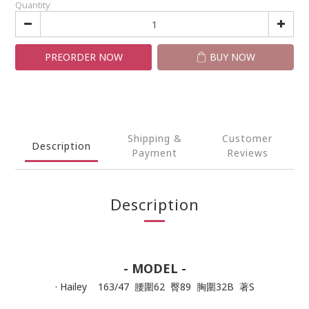
Quantity
PREORDER NOW
BUY NOW
Shipping &
Customer
Description
Payment
Reviews
Description
- MODEL -
· Hailey 163/47 腰圍62 臀89 胸圍32B 著S