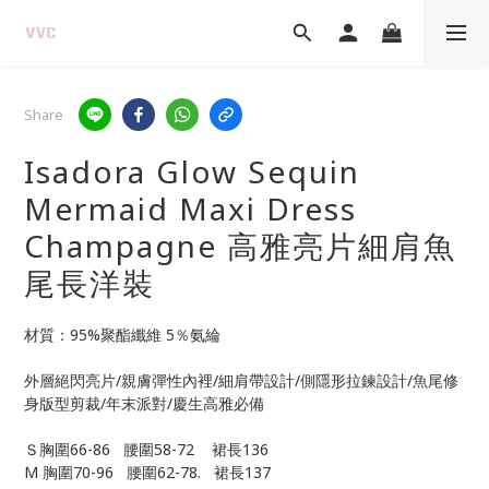
Share
Isadora Glow Sequin
Mermaid Maxi Dress
Champagne 高雅亮片細肩魚
尾長洋裝
材質：95%聚酯纖維 5％氨綸
外層絕閃亮片/親膚彈性內裡/細肩帶設計/側隱形拉鍊設計/魚尾修
身版型剪裁/年末派對/慶生高雅必備
Ｓ胸圍66-86   腰圍58-72    裙長136
M 胸圍70-96   腰圍62-78.   裙長137