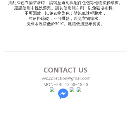
搭配深色衣物穿著時，請留意避免與配件包包等他物接觸摩擦。
建議使用中性洗滌劑。
請勿使用漂白劑，以免破壞布料。
不可濕放，以免衣物染色；請以低速輕脫水，
並吊掛晾乾；不可烘乾，以免衣物縮水。
洗滌水溫請低於30℃。
建議低溫墊布熨燙。
CONTACT US
vvc.collection@gmail.com
MON~FRI 13:00~18:00