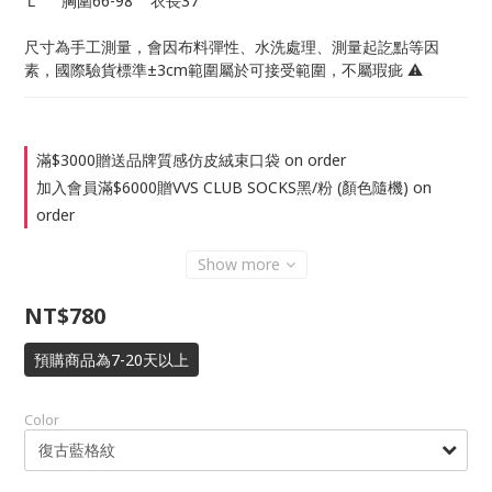
Ｌ     胸圍66-98    衣長37
尺寸為手工測量，會因布料彈性、水洗處理、測量起訖點等因
素，國際驗貨標準±3cm範圍屬於可接受範圍，不屬瑕疵 ⚠️
滿$3000贈送品牌質感仿皮絨束口袋 on order
加入會員滿$6000贈VVS CLUB SOCKS黑/粉 (顏色隨機) on
order
Show more
NT$780
預購商品為7-20天以上
Color