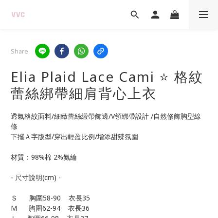
Share
Elia Plaid Lace Cami ⭐ 格紋
蕾絲綁帶細肩背心上衣
透氣格紋面料/細緻蕾絲緞帶飾邊/V領綁帶設計 /自然修飾胸型線
條
下擺Ａ字版型/穿出輕盈比例/增添甜辣氛圍
材質：98%棉 2%氨綸
- 尺寸說明(cm) -
Ｓ      胸圍58-90    衣長35
M      胸圍62-94    衣長36