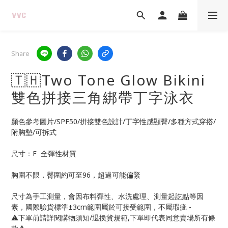
Share
🇹🇭Two Tone Glow Bikini
雙色拼接三角綁帶丁字泳衣
顏色參考圖片/SPF50/拼接雙色設計/丁字性感顯臀/多種方式穿搭/
附胸墊/可拆式
尺寸：F  全彈性材質
胸圍不限，臀圍約可至96，超過可能偏緊
尺寸為手工測量，會因布料彈性、水洗處理、測量起訖點等因
素，國際驗貨標準±3cm範圍屬於可接受範圍，不屬瑕疵 -
⚠️下單前請詳閱購物須知/退換貨規範,下單即代表同意賣場所有條