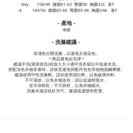
· Vivy 158/49 腰圍61-63 臀圍90 胸圍32C 著F
· A 169/56 腰圍65-66 臀圍95-96 胸圍34A 著F
- 產地 -
泰國
- 洗滌建議 -
深淺色分開洗滌，以避免互相染色。
＊商品避免起毛球＊
建議手洗(適當搓洗)或放入大小適中洗衣袋以中低速水洗。
搭配深色衣物穿著時，請留意避免與配件包包等他物接觸摩擦。
建議使用中性洗滌劑。
請勿使用漂白劑，以免破壞布料。
不可濕放，以免衣物染色；請以低速輕脫水，
並吊掛晾乾；不可烘乾，以免衣物縮水。
洗滌水溫請低於30℃。
建議低溫墊布熨燙。