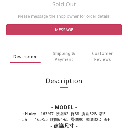
Sold Out
Please message the shop owner for order details.
MESSAGE
Shipping &
Customer
Description
Payment
Reviews
Description
- MODEL -
· Hailey 163/47 腰圍62 臀88 胸圍32B 著F
· Lia 165/55 腰圍64-65 臀圍90 胸圍32D 著F
- 建議尺寸 -